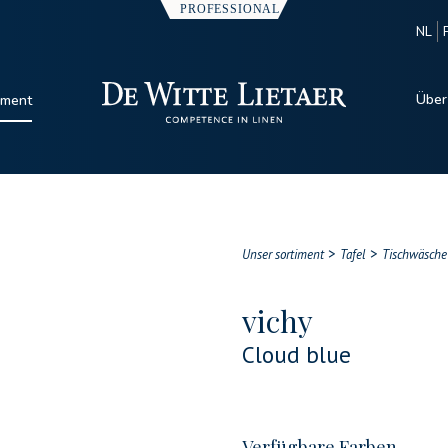
NL
Über
iment
>
>
Unser sortiment
Tafel
Tischwäsche
vichy
Cloud blue
Verfügbare Farben