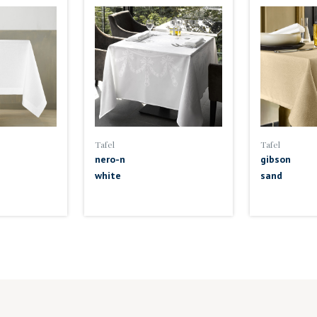
Tafel
Tafel
nero-n
gibson
white
sand